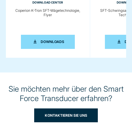
DOWNLOAD CENTER
DOWNLOA
Coperion K-Tron SFT-Wägetechnologie,
SFT-Schwingsaiten
Flyer
Technic
COPERION K-TRON SFT-WÄGETECHNOL
DOWNLOADS
DO
Sie möchten mehr über den Smart
Force Transducer erfahren?
KONTAKTIEREN SIE UNS