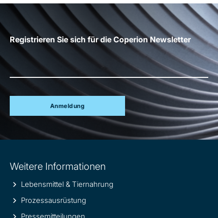
Registrieren Sie sich für die Coperion Newsletter
Anmeldung
Site
Weitere Informationen
information
Lebensmittel & Tiernahrung
Prozessausrüstung
Pressemitteilungen