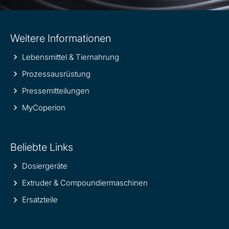
Site
Weitere Informationen
information
Lebensmittel & Tiernahrung
Prozessausrüstung
Pressemitteilungen
MyCoperion
Beliebte Links
Dosiergeräte
Extruder & Compoundiermaschinen
Ersatzteile