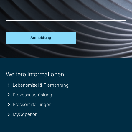
Anmeldung
Site
Weitere Informationen
information
Lebensmittel & Tiernahrung
Prozessausrüstung
Pressemitteilungen
MyCoperion