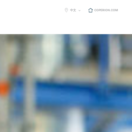
SELECT
中文
COPERION.COM
LANGUAGE: