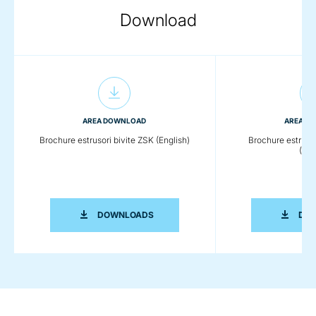
Download
AREA DOWNLOAD
AREA D
Brochure estrusori bivite ZSK (English)
Brochure estrusor
(Eng
BROCHURE ESTRUSORI BIVITE ZSK (EN
DOWNLOADS
DO