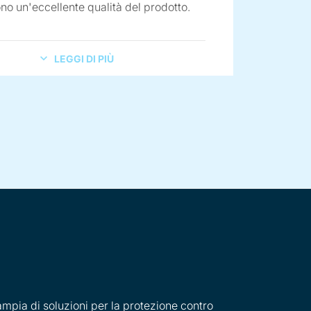
no un'eccellente qualità del prodotto.
LEGGI DI PIÙ
tico, in particolare poliolefine con portate fino a 100 t/ora
i a temperatura e taglio
ni tipo di materiale termoplastico fino a portate di circa 15 t/
otti alimentari ad espansione diretta come cereali, mangimi pe
ia di soluzioni per la protezione contro