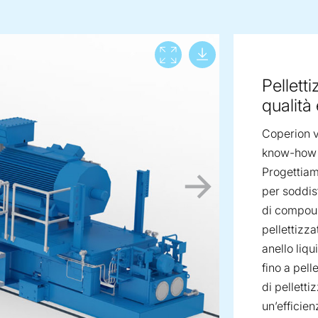
Download lar
View full screen
Pelletti
qualità
Coperion v
know-how n
Progettiamo
per soddisf
di compou
pellettizza
anello liq
fino a pell
di pellett
un’efficie