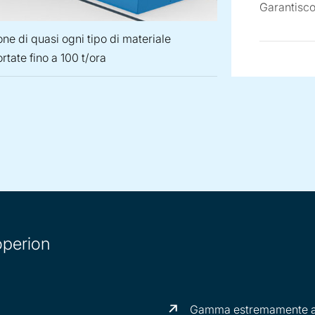
Garantisco
ne di quasi ogni tipo di materiale
rtate fino a 100 t/ora
 UG per la produzione di quasi ogni tipo di materiale termoplas
 eccentrico EGR per la produzione di prodotti plastici sensibil
lettizzatore ad anello liquido WRG per la produzione di quasi og
Pellettizzatore centrico ZGF per la produzione di prod
operion
Gamma estremamente amp