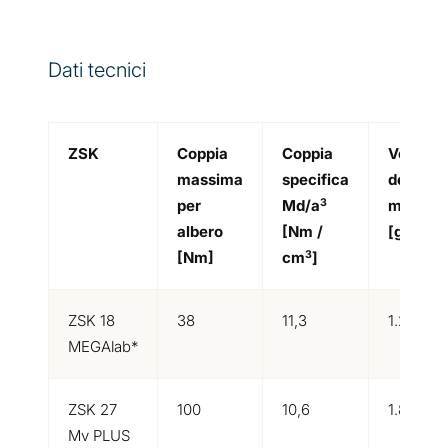
Dati tecnici
ZSK
Coppia
Coppia
Velocità
massima
specifica
delle vit
3
per
Md/a
max.
albero
[Nm /
[giri/min
3
[Nm]
cm
]
ZSK 18
38
11,3
1.200
MEGAlab*
ZSK 27
100
10,6
1.800
Mv PLUS