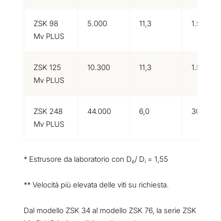
ZSK 98
5.000
11,3
1.500
Mv PLUS
ZSK 125
10.300
11,3
1.500
Mv PLUS
ZSK 248
44.000
6,0
300**
Mv PLUS
* Estrusore da laboratorio con D
/ D
= 1,55
e
i
** Velocità più elevata delle viti su richiesta.
Dal modello ZSK 34 al modello ZSK 76, la serie ZSK