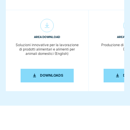
AREA DOWNLOAD
AREA D
Soluzioni innovative per la lavorazione
Produzione di sost
di prodotti alimentari e alimenti per
(Eng
animali domestici (English)
SOLUZIONI INNOVATIVE PER LA LAVOR
DOWNLOADS
DO