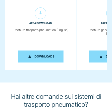
AREA DOWNLOAD
AREA D
Brochure trasporto pneumatico (English)
Brochure general
(Eng
BROCHURE TRASPORTO PNEUMATICO 
DOWNLOADS
DO
Hai altre domande sui sistemi di
trasporto pneumatico?