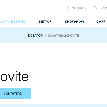
SELECT
ITALIANO
IL NOS
LANGUAGE:
DOTTI E SERVIZI
SETTORI
KNOW-HOW
CARRI
DOSATORI
DOSATORI MONOVITE
ovite
CONTATTACI