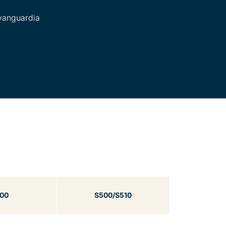
’avanguardia
00
S500/S510