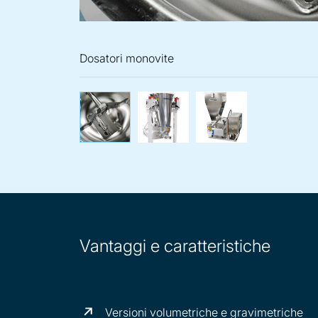
Dosatori monovite
Dosatori monovite
Dosatore monov
Dos
Vantaggi e caratteristiche
Versioni volumetriche e gravimetriche