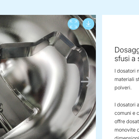
Download lar
View full screen
Dosaggi
sfusi a
I dosatori 
materiali s
polveri.
I dosatori 
comuni e c
offre dosat
monovite c
dimensioni