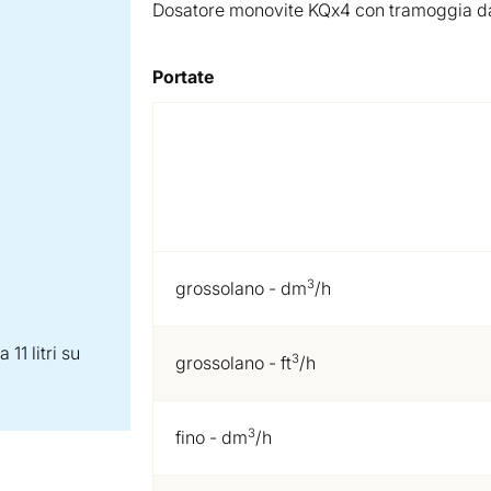
Dosatore monovite KQx4 con tramoggia da 1
Portate
3
grossolano - dm
/h
1 litri su
3
grossolano - ft
/h
3
fino - dm
/h