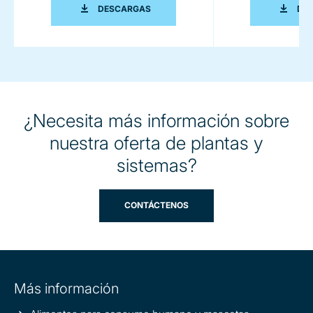
PLANTAS PARA LA INDUSTRIA DEL PLÁ
DESCARGAS
DE
¿Necesita más información sobre
nuestra oferta de plantas y
sistemas?
CONTÁCTENOS
Site
Más información
information