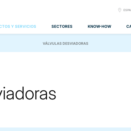
SELE
ESP
LANG
CTOS Y SERVICIOS
SECTORES
KNOW-HOW
C
VÁLVULAS DESVIADORAS
viadoras