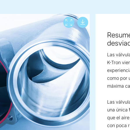
Download lar
View full screen
Resume
desvia
Las válvul
K-Tron vie
experienci
como por u
máxima ca
Las válvul
una única 
que el air
con poca r