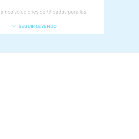
amos soluciones certificadas para las
 respecto al diseño sanitario e ignífugo y
SEGUIR LEYENDO
rmidad con las normativas ATEX.