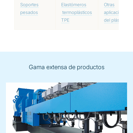
Soportes
Elastómeros
Otras
pesados
termoplásticos
aplicaciones
TPE
del plástico
Gama extensa de productos