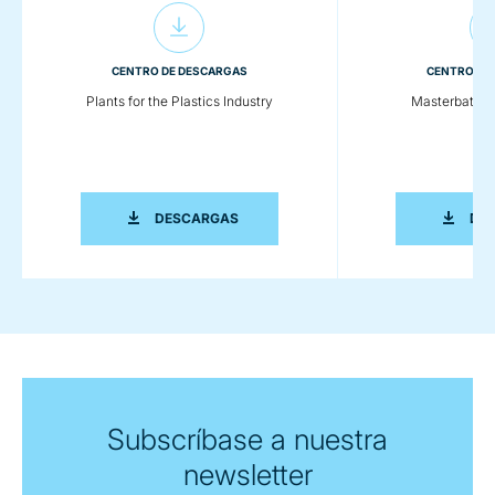
CENTRO DE DESCARGAS
CENTRO DE
Plants for the Plastics Industry
Masterbatch
PLANTS FOR THE PLASTICS INDUSTRY
DESCARGAS
DE
Subscríbase a nuestra
newsletter