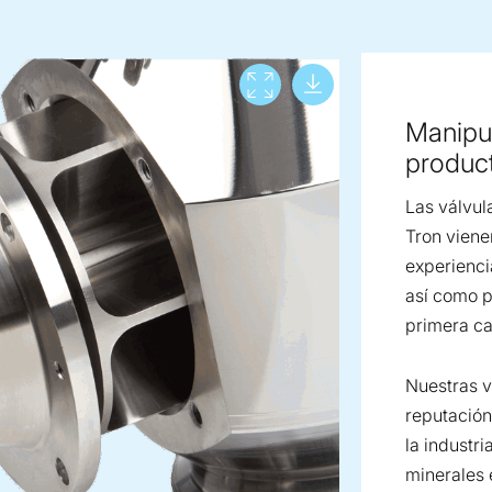
Download lar
View full screen
Manipul
product
Las válvul
Tron vien
experienci
así como p
primera ca
Nuestras v
reputación
la industri
minerales 