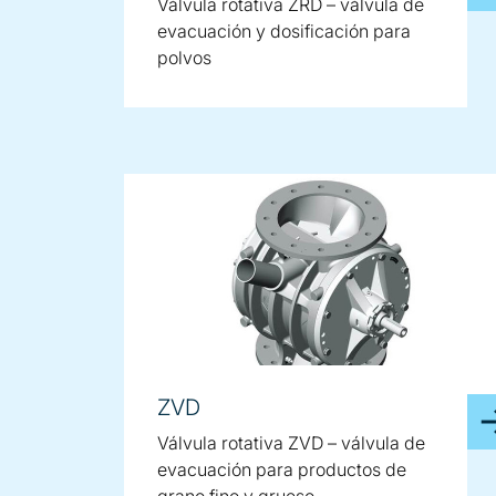
Válvula rotativa ZRD – válvula de
evacuación y dosificación para
polvos
ZVD
Válvula rotativa ZVD – válvula de
evacuación para productos de
grano fino y grueso