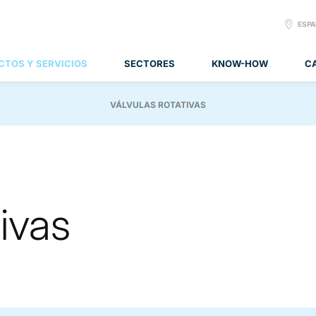
SELE
ESP
LANG
CTOS Y SERVICIOS
SECTORES
KNOW-HOW
C
VÁLVULAS ROTATIVAS
tivas