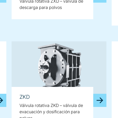
Válvula rotativa ZXD – válvula de
descarga para polvos
ZKD
Válvula rotativa ZKD – válvula de
evacuación y dosificación para
polvos