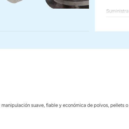
Suministra
exigencias
la conform
válvulas r
altas pres
contra el 
 manipulación suave, fiable y económica de polvos, pellets o