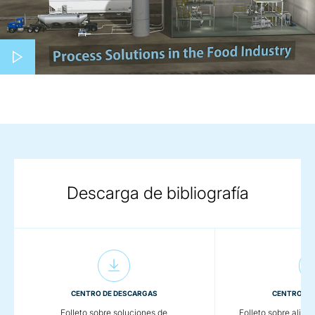
Play video
Descarga de bibliografía
CENTRO DE DESCARGAS
CENTRO DE
Folleto sobre soluciones de
Folleto sobre alime