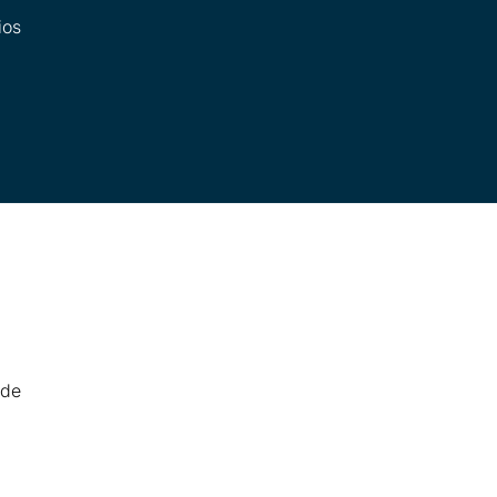
ios
 de