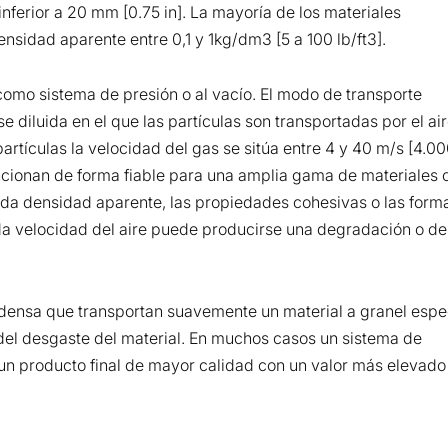
nferior a 20 mm [0.75 in]. La mayoría de los materiales
nsidad aparente entre 0,1 y 1kg/dm3 [5 a 100 lb/ft3].
como sistema de presión o al vacío. El modo de transporte
e diluida en el que las partículas son transportadas por el air
partículas la velocidad del gas se sitúa entre 4 y 40 m/s [4.00
uncionan de forma fiable para una amplia gama de materiales 
vada densidad aparente, las propiedades cohesivas o las form
ada velocidad del aire puede producirse una degradación o d
 densa que transportan suavemente un material a granel espec
 del desgaste del material. En muchos casos un sistema de
un producto final de mayor calidad con un valor más elevado