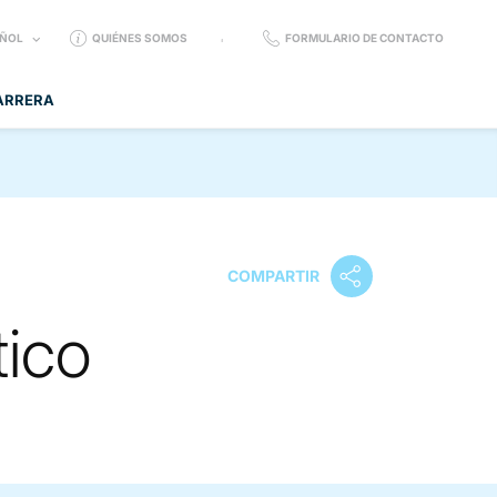
CT
AÑOL
QUIÉNES SOMOS
FORMULARIO DE CONTACTO
UAGE:
ARRERA
COMPARTIR
tico