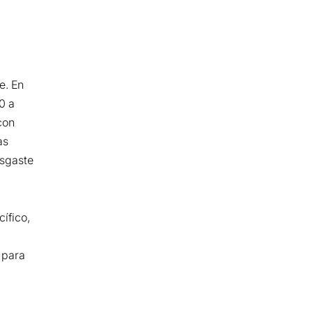
e. En
0 a
con
as
esgaste
ífico,
 para