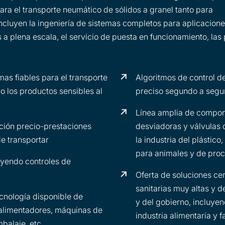
ra el transporte neumático de sólidos a granel tanto para
ncluyen la ingeniería de sistemas completos para aplicacion
 a plena escala, el servicio de puesta en funcionamiento, las
mas fiables para el transporte
Algoritmos de control d
o los productos sensibles al
preciso segundo a segun
Línea amplia de compone
ción precio-prestaciones
desviadoras y válvulas 
de transportar
la industria del plástico
para animales y de pro
uyendo controles de
Oferta de soluciones ce
sanitarias muy altas y d
ecnología disponible de
y del gobierno, incluyen
 alimentadores, máquinas de
industria alimentaria y 
balaje, etc.