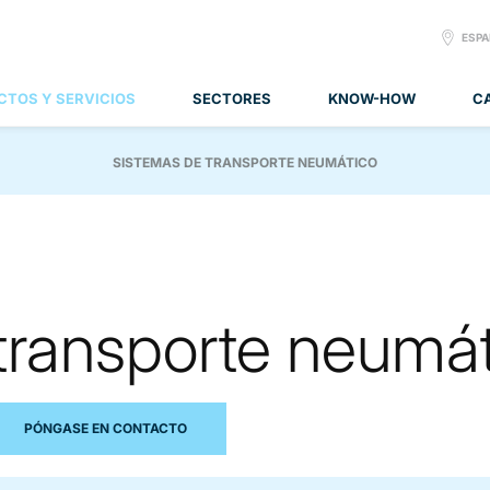
SELE
ESP
LANG
CTOS Y SERVICIOS
SECTORES
KNOW-HOW
C
SISTEMAS DE TRANSPORTE NEUMÁTICO
transporte neumá
PÓNGASE EN CONTACTO