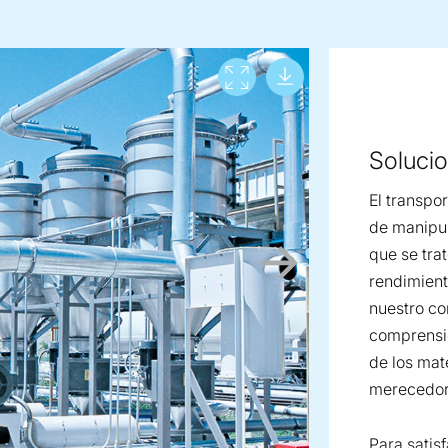
Download lar
View full screen
Soluci
El transpo
de manipul
que se tra
rendimient
nuestro co
comprensi
de los mat
merecedore
Para satis