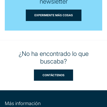
newsletter
EXPERIMENTE MÁS COSAS
¿No ha encontrado lo que
buscaba?
CONTÁCTENOS
Site
Más información
information