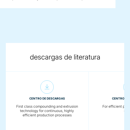
descargas de literatura
CENTRO DE DESCARGAS
CENTRO DE
First class compounding and extrusion
For efficient pro
technology for continuous, highly
coa
efficient production processes