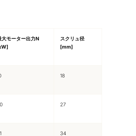
最大モーター出力N
スクリュ径
kW]
[mm]
0
18
0
27
1
34