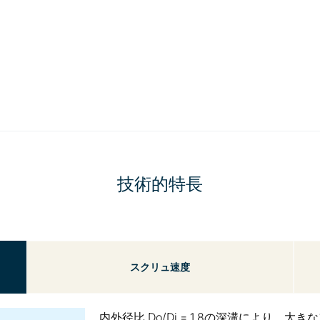
技術的特長
スクリュ速度
内外径比 Do/Di = 1.8の深溝により、