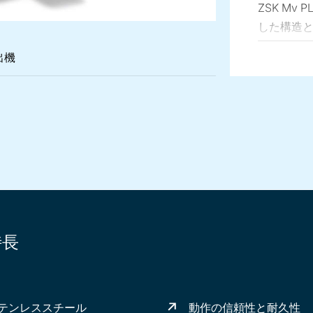
ZSK Mv
した構造
速度、ト
出機
合わせて
各種サイ
で、お客
 Mv PLUS食品押出機
フード製造用ZSK 54 Mv PLUS 2軸食品押出機
的設計を採用した実験室用押出機ZSK MEGAlab
実験室用食品押出機
特長
ステンレススチール
動作の信頼性と耐久性