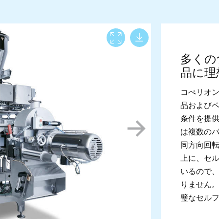
Download lar
View full screen
多くの
品に理
コぺリオンの
品および
条件を提供
は複数の
同方向回
上に、セ
いるので
りません
璧なセル