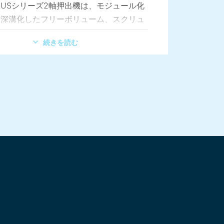
 PLUSシリーズ2軸押出機は、モジュール化
と深溝化したフリーボリューム、スクリュ
ルクの組み合わせにより、あらゆる用途に
続きを読む
ることができます。製品ラインナップには
ズが揃っており、実験室用から生産規模ま
様は希望する押出量を選択できます。