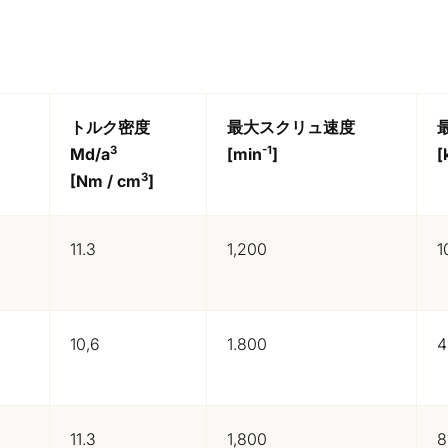
ク
トルク密度
最大スクリュ速度
3
-1
Md/a
[min
]
[
3
[Nm / cm
]
11.3
1,200
1
10,6
1.800
4
11.3
1,800
8