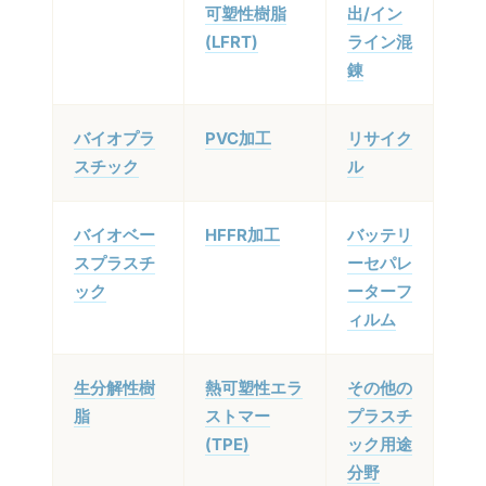
可塑性樹脂
出/イン
(LFRT)
ライン混
錬
バイオプラ
PVC加工
リサイク
スチック
ル
バイオベー
HFFR加工
バッテリ
スプラスチ
ーセパレ
ック
ーターフ
ィルム
生分解性樹
熱可塑性エラ
その他の
脂
ストマー
プラスチ
(TPE)
ック用途
分野