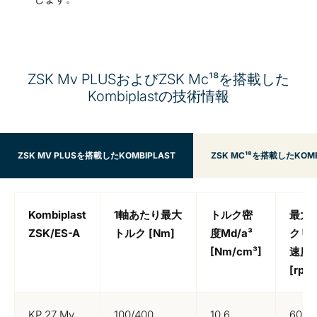
ZSK Mv PLUSおよびZSK Mc¹⁸を搭載した
Kombiplastの技術情報
ZSK MV PLUSを搭載したKOMBIPLAST
ZSK MC¹⁸を搭載したKOMB
Kombiplast
1
軸あたり最大
トルク密
最大
ZSK/ES-A
トルク
[Nm]
度
Md/a³
クリ
[Nm/cm³]
速度
[rpm
KP 27 Mv
100/400
10.6
600/1