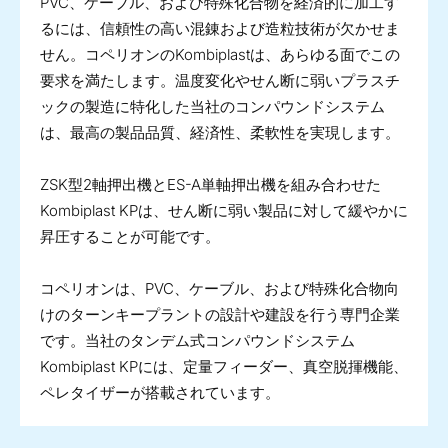
PVC、ケーブル、および特殊化合物を経済的に加工す
るには、信頼性の高い混錬および造粒技術が欠かせま
せん。コペリオンのKombiplastは、あらゆる面でこの
要求を満たします。温度変化やせん断に弱いプラスチ
ックの製造に特化した当社のコンパウンドシステム
は、最高の製品品質、経済性、柔軟性を実現します。
ZSK型2軸押出機とES-A単軸押出機を組み合わせた
Kombiplast KPは、せん断に弱い製品に対して緩やかに
昇圧することが可能です。
コペリオンは、PVC、ケーブル、および特殊化合物向
けのターンキープラントの設計や建設を行う専門企業
です。当社のタンデム式コンパウンドシステム
Kombiplast KPには、定量フィーダー、真空脱揮機能、
ペレタイザーが搭載されています。