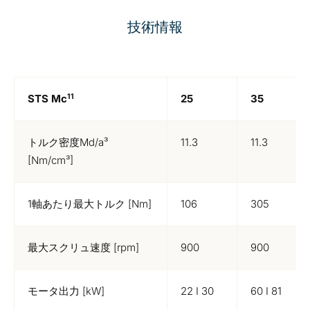
技術情報
11
STS Mc
25
35
トルク密度Md/a³
11.3
11.3
[Nm/cm³]
1軸あたり最大トルク [Nm]
106
305
最大スクリュ速度 [rpm]
900
900
モータ出力 [kW]
22 I 30
60 I 81