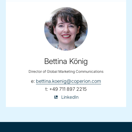
Bettina König
Director of Global Marketing Communications
email:
e:
bettina.koenig@coperion.com
telephone:
t:
+49 711 897 2215
Bettina
LinkedIn
König
on
Site