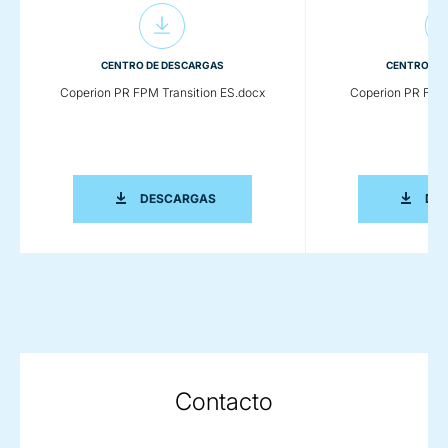
CENTRO DE DESCARGAS
CENTRO DE
Coperion PR FPM Transition ES.docx
Coperion PR FPM 
COPERION PR FPM TRANSITION ES.DO
DESCARGAS
DE
Contacto