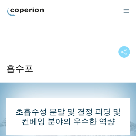
Coperion
흡수포
초흡수성 분말 및 결정 피딩 및
컨베잉 분야의 우수한 역량