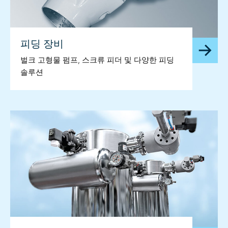
피딩 장비
벌크 고형물 펌프, 스크류 피더 및 다양한 피딩
솔루션