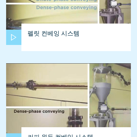
펠릿 컨베잉 시스템