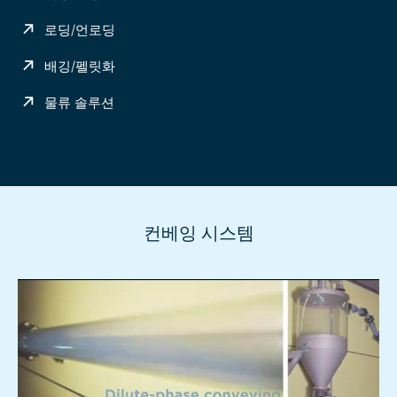
로딩/언로딩
배깅/펠릿화
물류 솔루션
컨베잉 시스템