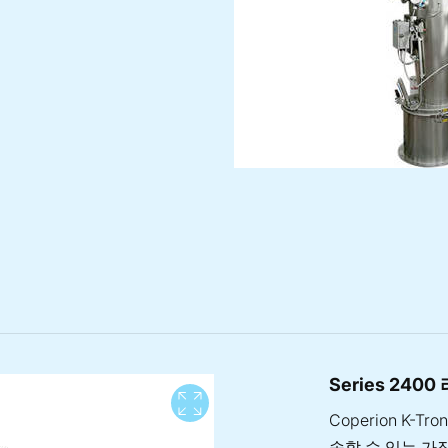
Series 240
View full screen
Coperion K-T
송할 수 있는 가