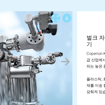
Download lar
View full screen
벌크 자
기
Coperio
급 산업에서
되는 높은 
플라스틱, 
재를 이송 
갖춰져 있