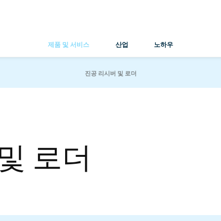
제품 및 서비스
산업
노하우
진공 리시버 및 로더
및 로더