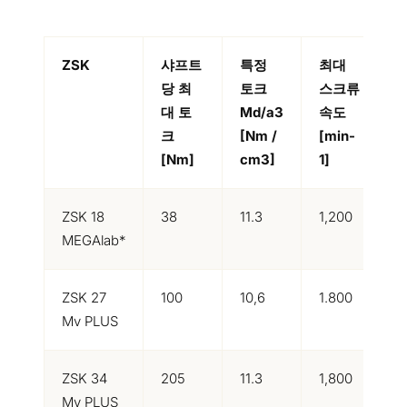
ZSK
샤프트
특정
최대
당 최
토크
스크류
대 토
Md/a3
속도
크
[Nm /
[min-
N
[Nm]
cm3]
1]
[
ZSK 18
38
11.3
1,200
1
MEGAlab*
ZSK 27
100
10,6
1.800
4
Mv PLUS
ZSK 34
205
11.3
1,800
8
Mv PLUS