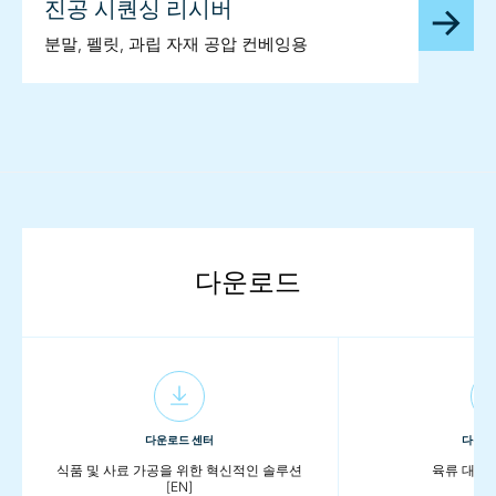
진공 시퀀싱 리시버
분말, 펠릿, 과립 자재 공압 컨베잉용
다운로드
다운로드 센터
다운로
식품 및 사료 가공을 위한 혁신적인 솔루션
육류 대체품
[EN]