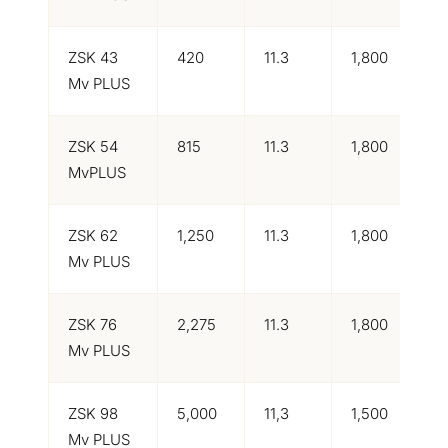
ZSK 43
420
11.3
1,800
1
Mv PLUS
ZSK 54
815
11.3
1,800
3
MvPLUS
ZSK 62
1,250
11.3
1,800
4
Mv PLUS
ZSK 76
2,275
11.3
1,800
9
Mv PLUS
ZSK 98
5,000
11,3
1,500
1
Mv PLUS