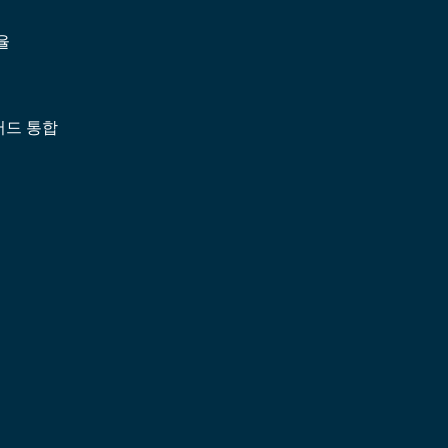
율
어드 통합