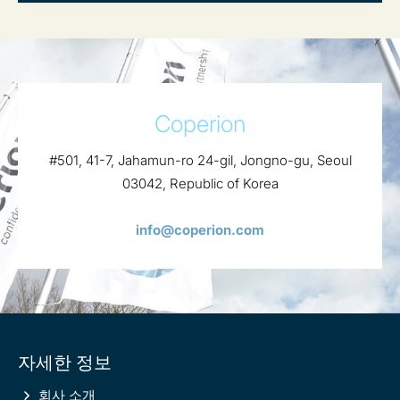
Coperion
#501, 41-7, Jahamun-ro 24-gil, Jongno-gu, Seoul
03042, Republic of Korea
info@coperion.com
Site
자세한 정보
information
회사 소개