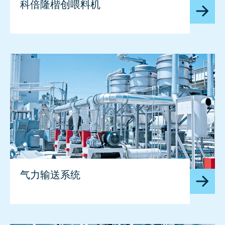
科倍隆楷创喂料机
气力输送系统