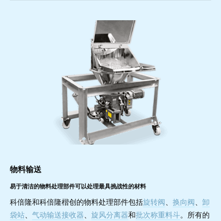
物料输送
易于清洁的物料处理部件可以处理最具挑战性的材料
科倍隆和科倍隆楷创的物料处理部件包括
旋转阀
、
换向阀
、
卸
袋站
、
气动输送接收器
、
旋风分离器
和
批次称重料斗
。所有的