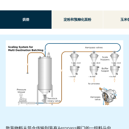
烘焙
淀粉和预糊化面粉
玉米
散装物料从筒仓传输到装有Aeropass阀门的一组料斗中