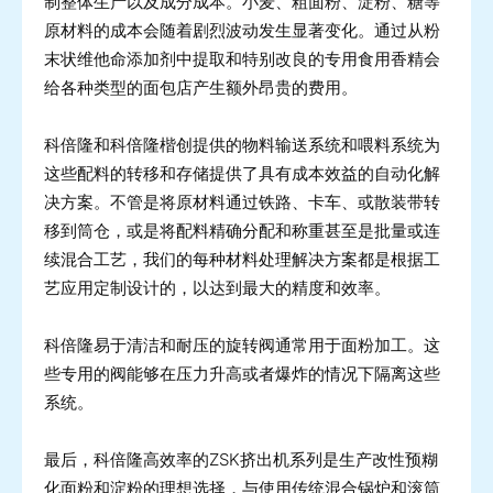
制整体生产以及成分成本。小麦、粗面粉、淀粉、糖等
原材料的成本会随着剧烈波动发生显著变化。通过从粉
末状维他命添加剂中提取和特别改良的专用食用香精会
给各种类型的面包店产生额外昂贵的费用。
科倍隆和科倍隆楷创提供的物料输送系统和喂料系统为
这些配料的转移和存储提供了具有成本效益的自动化解
决方案。不管是将原材料通过铁路、卡车、或散装带转
移到筒仓，或是将配料精确分配和称重甚至是批量或连
续混合工艺，我们的每种材料处理解决方案都是根据工
艺应用定制设计的，以达到最大的精度和效率。
科倍隆易于清洁和耐压的旋转阀通常用于面粉加工。这
些专用的阀能够在压力升高或者爆炸的情况下隔离这些
系统。
最后，科倍隆高效率的ZSK挤出机系列是生产改性预糊
化面粉和淀粉的理想选择，与使用传统混合锅炉和滚筒