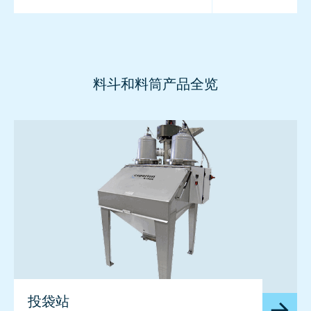
料斗和料筒产品全览
image
投袋站