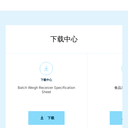
下载中心
下载中心
下载
Batch Weigh Receiver Specification
食品系统
Sheet
BATCH WEIGH RECEIVER SPECIFICATION S
下载