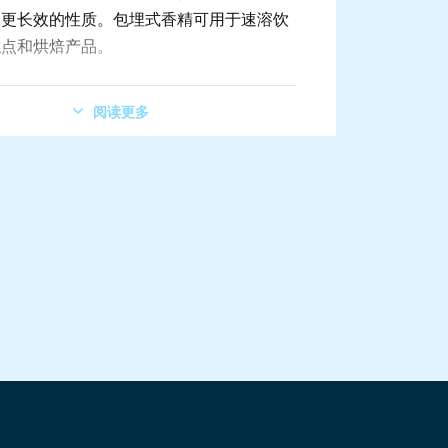
和更长效的性质。包埋式香精可用于速溶饮
糕点和烘焙产品。
v PLUS挤出机第二种应用是利用美拉德反应对
阅读更多
成。美拉德反应是氨基酸和还原糖之间的反
到褐色食品所需的味道。美味的味道如烤洋
、烤或煮熟的肉的味道可以在一个水分非常
切换
积式或重量式的液体流量控制
带有FXS系统，可快速和轻易将转子抽出，用于清洁
中实现。
品是：包埋式香精和混合物（柠檬、柑橘、
糊精），各种各样的香精混合物，美拉德香
烤、烘焙、焦糖）