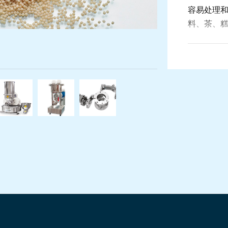
容易处理
料、茶、
ZSK M
风味的形
应，以达
葱、肉汁
柑橘
隆ZSK Mv PLUS食品级挤出机完美应用于香精行业
科倍隆ZGF中心式切粒机
喂料机带有快速更换模块，确保原料的快速
液体喂料机提供了精确的连续体
科倍隆ZRD旋转阀
低的环境
典型的产
料系统中的应用
艺中的应用中，P系列的接收器给失重式喂料机补料
糖、麦芽
精（烘、