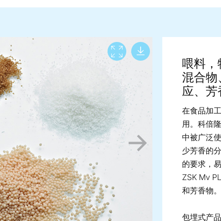
Download lar
View full screen
喂料，
混合物
应、芳
在食品加
用。科倍
中被广泛
少芳香的
的要求，
ZSK M
和芳香物
包埋式产