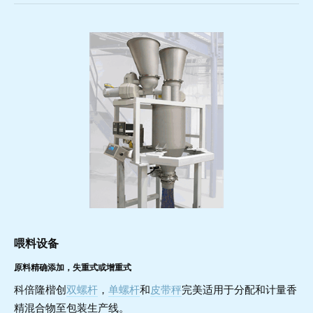
喂料设备
原料精确添加，失重式或增重式
科倍隆楷创
双螺杆
，
单螺杆
和
皮带秤
完美适用于分配和计量香
精混合物至包装生产线。