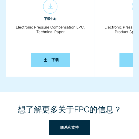
下载中心
下
Electronic Pressure Compensation EPC,
Electronic Pressur
Technical Paper
Product Speci
ELECTRONIC PRESSURE COMPENSATION EP
下载
想了解更多关于EPC的信息？
联系和支持