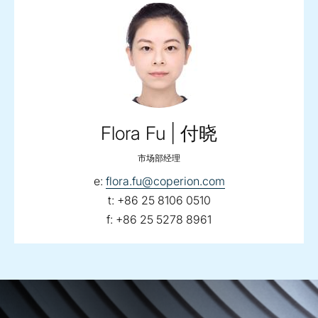
Flora Fu | 付晓
市场部经理
email:
e:
flora.fu@coperion.com
telephone:
t:
+86 25 8106 0510
fax:
f:
+86 25 5278 8961