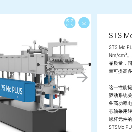
Download lar
View full screen
STS M
STS Mc
3
Nm/cm
。
品质量，同
量可提高多
这一性能
驱动系统关键
备高功率
芯轴采用
螺杆元件
STSMc