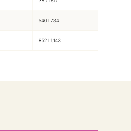
380 I 517
540 I 734
852 I 1,143