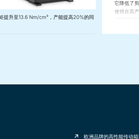
它降低了
使得在高
矩提升至13.6 Nm/cm³，产能提高20%的同
工。
 PLUS双螺杆挤出机比扭矩提升至13.6 Nm/cm³，产能提高20
LUS 挤出机配备高功率电机和专为高扭矩工况设计的齿轮箱。
S Mc PLUS 可选配侧喂料装置，以便在下游工段灵活加入添加
欧洲品牌的高性能传动箱