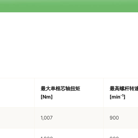
最大单根芯轴扭矩
最高螺杆转
-1
[Nm]
[min
]
1,007
900