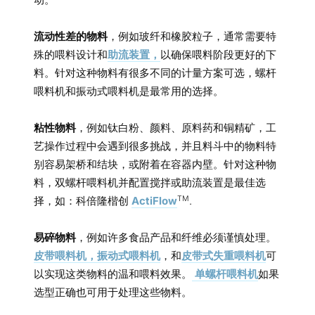
流动性差的物料
，例如玻纤和橡胶粒子，通常需要特
殊的喂料设计和
助流装置，
以确保喂料阶段更好的下
料。针对这种物料有很多不同的计量方案可选，螺杆
喂料机和振动式喂料机是最常用的选择。
粘性物料
，例如钛白粉、颜料、原料药和铜精矿，工
艺操作过程中会遇到很多挑战，并且料斗中的物料特
别容易架桥和结块，或附着在容器内壁。针对这种物
料，双螺杆喂料机并配置搅拌或助流装置是最佳选
TM
择，如：科倍隆楷创
ActiFlow
.
易碎物料
，例如许多食品产品和纤维必须谨慎处理。
皮带喂料机，
振动式喂料机
，和
皮带式失重喂料机
可
以实现这类物料的温和喂料效果。
单螺杆喂料机
如果
选型正确也可用于处理这些物料。