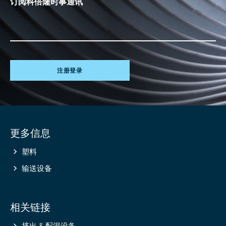
订阅科倍隆时事通讯
注册登录
Site
更多信息
information
塑料
输送设备
相关链接
挤出 & 配混设备