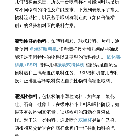
几何结构而决定。所以一台喂料称不可能同时满足所
有不同物料的特性及产能要求。下方列表展示了常见
物料流动性，以及基于喂料称制造商（如科倍隆楷
创）的经验相对应的喂料方案。
流动性好的物料
，如塑料颗粒、球状粒料、片料，通
常使用
单螺杆喂料机
. 多种螺杆尺寸和几何结构确保
能满足不同特性的物料以及期望的喂料能力。
固体容
积泵 (BSP)
喂料机和
振动式喂料机
也能满足自流性
物料温和且高精度的喂料任务。BSP喂料机使用专利
设计正排量容积喂料实现自流性物料高精度喂料。
涌流性物料
，包括极细小颗粒物料，如气象二氧化
硅、石膏、硅藻土，在缓冲料斗出料和喂料阶段，如
果不有效控制其流量，这些物料的流动会像液体一
样。对于这一类物料，通常啮合
双螺杆
是最佳选择。
两根相互交错啮合的螺杆像阀门一样控制物料的流
动。