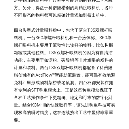
足生物降解材料生产过程中可能遇到的各种工艺和配
方。另外，得益于科倍隆楷创的高精度喂料机，各种
不同形态的物料都可以精确计量添加到挤出机中。
四台失重式计量喂料称中，包含了两台T35双螺杆喂
料机，一台S60单螺杆喂料机和一台液体称。S60单
螺杆喂料机主要用于流动性比较好的物料，比如树脂
颗粒或其他粒料。T35双螺杆喂料机的因为有自清洁
功能，主要用于如淀粉、碳酸钙等非常难喂的粉料的
计量和喂料。两台T35双螺杆喂料机都配备了科倍隆
楷创独有的ActiFlow™智能助流装置，能可靠有效地避
免料斗里形成物料架桥或老鼠洞。四台秤都安装在拥
有专利的SFT称重模块上。正是这些称重模块保证了
各种工艺操作条件下更精确、稳定和可靠的数字化计
量。结合KCM-III的快速取样率，该先进称重科技可实
现极高的瞬时精度，这在连续挤出工艺中显得非常重
要。