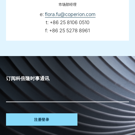
市场部经理
email:
e:
flora.fu@coperion.com
telephone:
t:
+86 25 8106 0510
fax:
f:
+86 25 5278 8961
订阅科倍隆时事通讯
注册登录