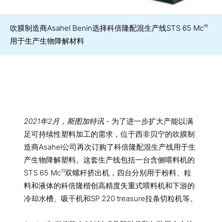
吹膜制造商Asahel Benin选择科倍隆配混生产线STS 65 Mc¹¹
用于生产生物降解材料
2021
年
2
月
，
斯图加特讯
- 为了进一步扩大产能以满
足可持续性塑料加工的需求，位于西非贝宁的吹膜制
造商Asahel公司再次订购了科倍隆配混生产线用于生
产生物降解塑料。这套生产线包括一台含侧喂料机的
11
STS 65 Mc
双螺杆挤出机，四台分别用于粉料、粒
料和液体的科倍隆楷创高精度失重式喂料机和下游的
冷却水槽、吸干机和SP 220 treasure拉条切粒机等。