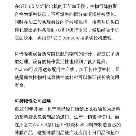
11
在STS 65 Mc
挤出机的工艺加工段，生物可降解聚
合物为熔融状态，不可熔融的部分如淀粉将被塑化。
同时在加工段实现有效的分散和脱挥。接着从机头口
模孔流出的料条浸到水槽中进行冷却，然后经吸干机
表面脱水，再用SP 220 treasure拉条切粒机造粒。
科倍隆将设备所有能接触到物料的部分，都提供了防
磨处理。设备的操作灵活性也得到了很大提升。
Asahel可以用这条配混生产线，加工各种原材料，即
使是腐蚀性物料或磨蚀性物料都可以保证很长的使用
寿命。
可持续性公司战略
自2018年开始，贝宁就已经开始禁止以石油基为原料
的塑料袋及包装制品的进口、生产、销售和使用。而
在那之前Asahel是用新PE颗粒料和回料来制造自己的
薄膜产品，这些薄膜制品被广泛应用于日用品和超市