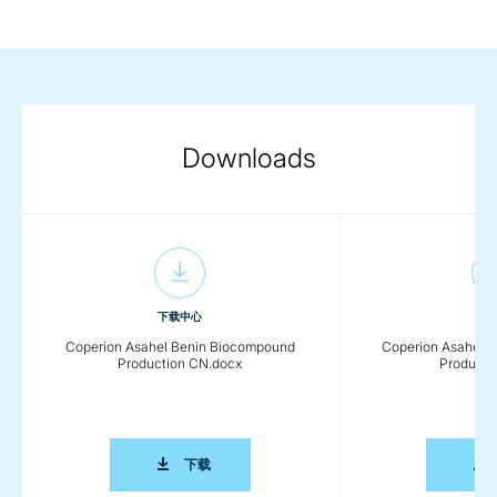
Downloads
下载中心
下载
Coperion Asahel Benin Biocompound
Coperion Asahel 
Production CN.docx
Producti
COPERION ASAHEL BENIN BIOCOMPOUND 
下载