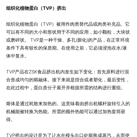
组织化植物蛋白（TVP）挤出
组织化植物蛋白（TVP）被用作肉类替代品或肉类补充品。它
可以有不同的大小和形状用于不同的应用，如小颗粒，大块状
或磨碎状。 TVP是一种干燥、多孔(膨化)的产品，在正常环境
条件下具有较长的保质期。在使用之前，它必须浸泡在水/液
体中复水。
TVP产品在ZSK食品挤出机内发生如下变化：首先原料进行混
合形成均匀的熔融体。接下来就是捏合或者塑化，最后变性，
在此过程中，蛋白质分子展开并根据所需的结构进行重组。
熔体是通过耗散来加热的。这意味着由挤出机螺杆旋转引入的
机械能被转换为热能。所需的额外热能可以通过加热套筒获
得。
TVP挤出的设计是为了让水在模头出口处膨胀成蒸汽，从而使