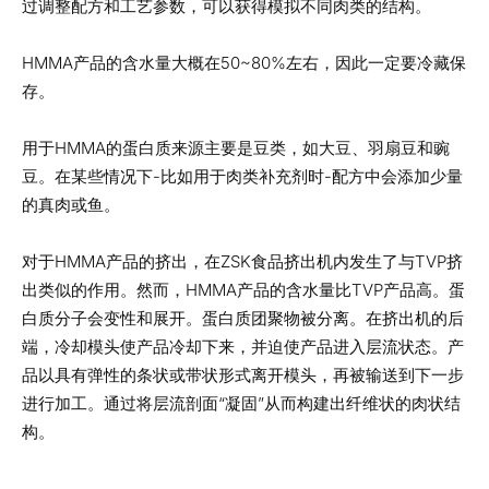
过调整配方和工艺参数，可以获得模拟不同肉类的结构。
HMMA产品的含水量大概在50~80%左右，因此一定要冷藏保
存。
用于HMMA的蛋白质来源主要是豆类，如大豆、羽扇豆和豌
豆。在某些情况下-比如用于肉类补充剂时-配方中会添加少量
的真肉或鱼。
对于HMMA产品的挤出，在ZSK食品挤出机内发生了与TVP挤
出类似的作用。然而，HMMA产品的含水量比TVP产品高。蛋
白质分子会变性和展开。蛋白质团聚物被分离。在挤出机的后
端，冷却模头使产品冷却下来，并迫使产品进入层流状态。产
品以具有弹性的条状或带状形式离开模头，再被输送到下一步
进行加工。通过将层流剖面“凝固”从而构建出纤维状的肉状结
构。