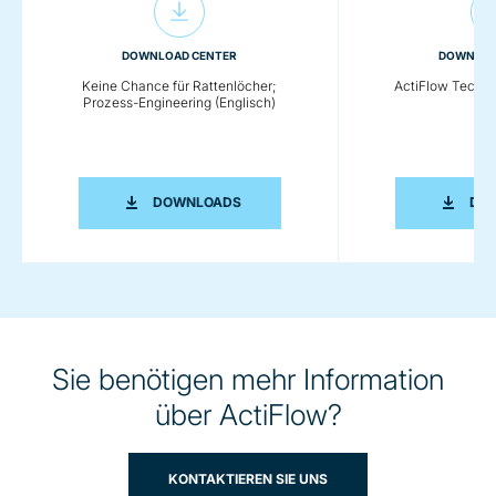
DOWNLOAD CENTER
DOWNLOA
Keine Chance für Rattenlöcher;
ActiFlow Techni
Prozess-Engineering (Englisch)
KEINE CHANCE FÜR RATTENLÖCHER; P
DOWNLOADS
DO
Sie benötigen mehr Information
über ActiFlow?
KONTAKTIEREN SIE UNS