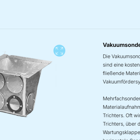
Vakuumsonde
View full screen
Die Vakuumsond
sind eine koste
fließende Materi
Vakuumförders
Mehrfachsonden 
Materialaufnahm
Trichters. Oft w
Trichters, über
Wartungsklappe