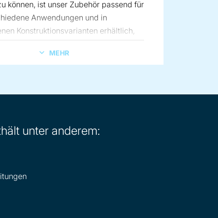
u können, ist unser Zubehör passend für
schiedene Anwendungen und in
nen Konstruktionsvarianten erhältlich,
lich Ausführungen in Kohlenstoffstahl,
MEHR
und Aluminium.
hält unter anderem:
itungen