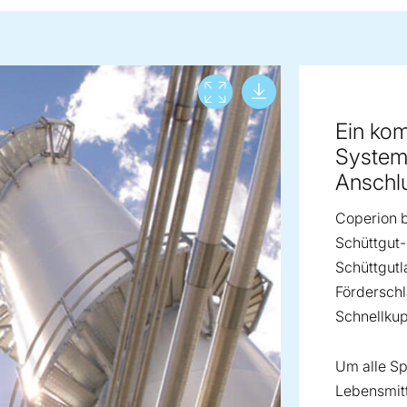
Download lar
View full screen
Ein kom
System
Anschl
Coperion 
Schüttgut-
Schüttgutl
Fördersch
Schnellkup
Um alle Sp
Lebensmitt