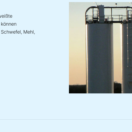
weißte
r können
 Schwefel, Mehl,