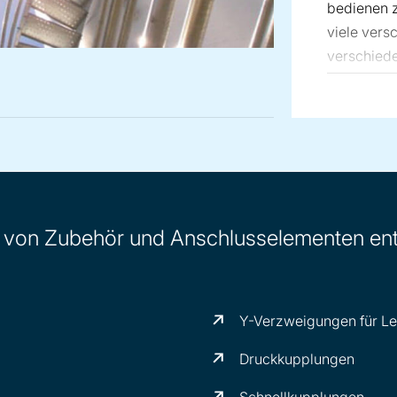
bedienen z
viele ver
verschiede
einschließ
Edelstahl 
 von Zubehör und Anschlusselementen ent
Y-Verzweigungen für Le
Druckkupplungen
Schnellkupplungen