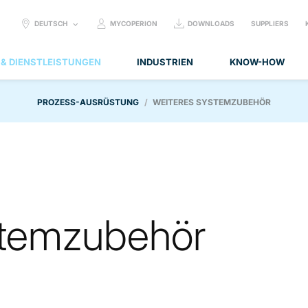
SELECT
DEUTSCH
MYCOPERION
DOWNLOADS
SUPPLIERS
LANGUAGE:
 & DIENSTLEISTUNGEN
INDUSTRIEN
KNOW-HOW
PROZESS-AUSRÜSTUNG
WEITERES SYSTEMZUBEHÖR
stemzubehör