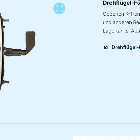
Drehflügel-Fü
View full screen
Coperion K-Tron 
und anderen Bes
Lagertanks, Abs
Drehflügel-