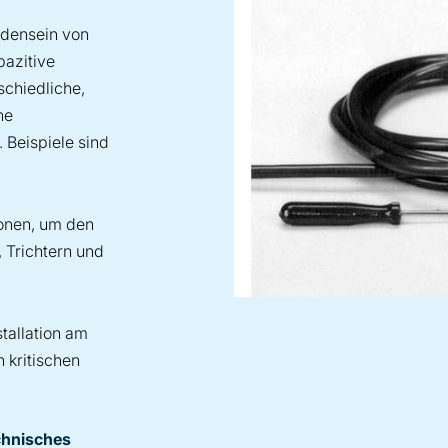
ndensein von
pazitive
schiedliche,
he
 Beispiele sind
ionen, um den
, Trichtern und
stallation am
 kritischen
chnisches