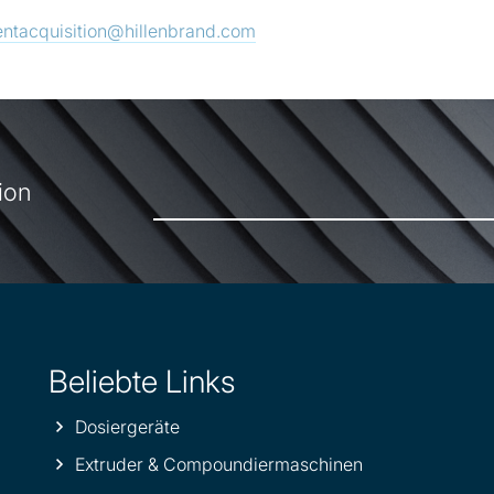
entacquisition@hillenbrand.com
ion
Beliebte Links
Dosiergeräte
Extruder & Compoundiermaschinen