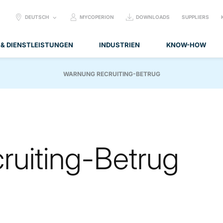
SELECT
DEUTSCH
MYCOPERION
DOWNLOADS
SUPPLIERS
LANGUAGE:
 & DIENSTLEISTUNGEN
INDUSTRIEN
KNOW-HOW
WARNUNG RECRUITING-BETRUG
uiting-Betrug