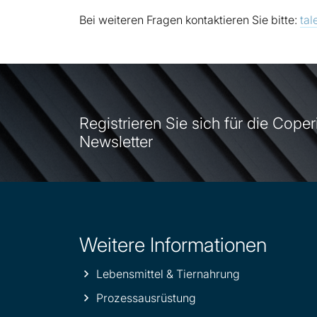
Bei weiteren Fragen kontaktieren Sie bitte:
tal
Registrieren Sie sich für die Coper
Newsletter
Weitere Informationen
Site
information
Lebensmittel & Tiernahrung
Prozessausrüstung