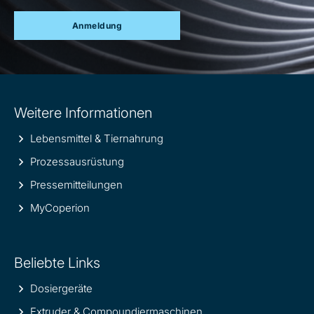
Anmeldung
Site
Weitere Informationen
information
Lebensmittel & Tiernahrung
Prozessausrüstung
Pressemitteilungen
MyCoperion
Beliebte Links
Dosiergeräte
Extruder & Compoundiermaschinen