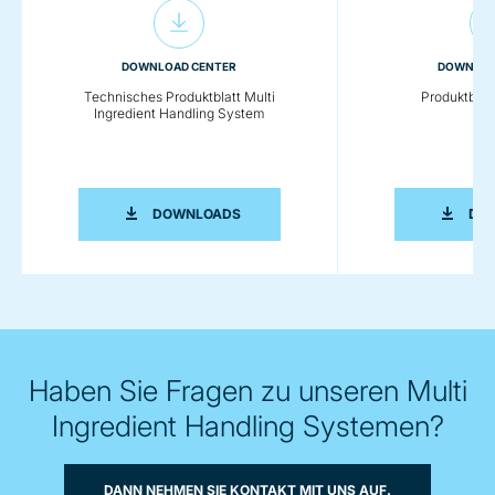
DOWNLOAD CENTER
DOWNLOA
Technisches Produktblatt Multi
Produktbla
Ingredient Handling System
TECHNISCHES PRODUKTBLATT MULTI 
DOWNLOADS
DO
Haben Sie Fragen zu unseren Multi
Ingredient Handling Systemen?
DANN NEHMEN SIE KONTAKT MIT UNS AUF.