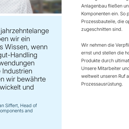
Anlagenbau fließen unm
Komponenten ein. So p
Prozessbauteile, die 
zugeschnitten sind.
 jahrzehntelange
en wir ein
Wir nehmen die Verpf
s Wissen, wenn
ernst und stellen die 
gut-Handling
Produkte durch ultima
nwendungen
Unsere Mitarbeiter un
e Industrien
weltweit unseren Ruf 
en wir bewährte
Prozessausrüstung.
wickelt und
an Siffert, Head of
 Components and