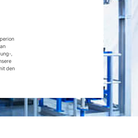
perion
 an
rung-,
nsere
mit den