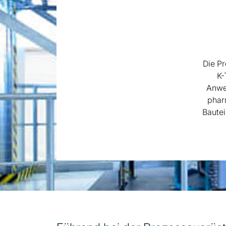
Die P
K-
Anwen
phar
Bautei