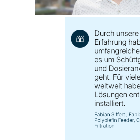
Durch unsere
Erfahrung hab
umfangreiche
es um Schütt
und Dosiera
geht. Für viel
weltweit hab
Lösungen ent
installiert.
Fabian Siffert
, Fabi
Polyolefin Feeder,
Filtration