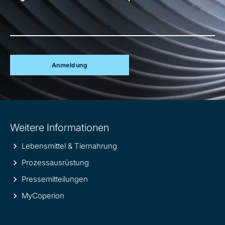
Anmeldung
Site
Weitere Informationen
information
Lebensmittel & Tiernahrung
Prozessausrüstung
Pressemitteilungen
MyCoperion