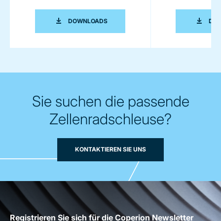
COMPONENTS CATALOGUE
DOWNLOADS
DO
Sie suchen die passende
Zellenradschleuse?
KONTAKTIEREN SIE UNS
Registrieren Sie sich für die Coperion Newsletter