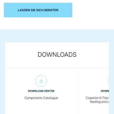
LASSEN SIE SICH BERATEN
DOWNLOADS
DOWNLOAD CENTER
DOWNLOA
Components Catalogue
Coperion K-Tron - De
feeding and con