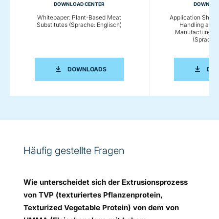
DOWNLOAD CENTER
DOWNLOA
Whitepaper: Plant-Based Meat
Application Sheet:
Substitutes (Sprache: Englisch)
Handling and E
Manufacture of
(Sprache:
WHITEPAPER: PLANT-BASED MEAT SU
DOWNLOADS
DO
Häufig gestellte Fragen
Wie unterscheidet sich der Extrusionsprozess
von TVP (texturiertes Pflanzenprotein,
Texturized Vegetable Protein) von dem von