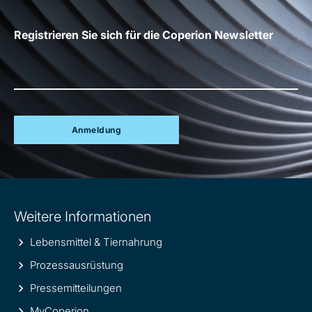
Registrieren Sie sich für die Coperion Newsletter
Anmeldung
Site
Weitere Informationen
information
Lebensmittel & Tiernahrung
Prozessausrüstung
Pressemitteilungen
MyCoperion