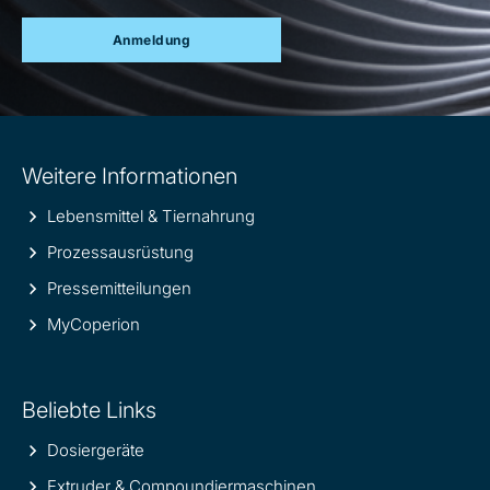
Anmeldung
Site
Weitere Informationen
information
Lebensmittel & Tiernahrung
Prozessausrüstung
Pressemitteilungen
MyCoperion
Beliebte Links
Dosiergeräte
Extruder & Compoundiermaschinen