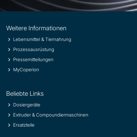
Site
Weitere Informationen
information
Lebensmittel & Tiernahrung
Prozessausrüstung
Pressemitteilungen
MyCoperion
Beliebte Links
Dosiergeräte
Extruder & Compoundiermaschinen
Ersatzteile