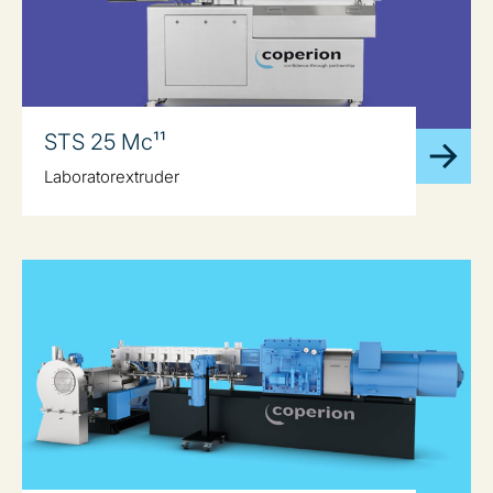
STS 25 Mc¹¹
Laboratorextruder