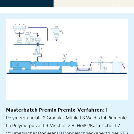
𝗠𝗮𝘀𝘁𝗲𝗿𝗯𝗮𝘁𝗰𝗵 𝗣𝗿𝗲𝗺𝗶𝘅 𝗣𝗿𝗲𝗺𝗶𝘅-𝗩𝗲𝗿𝗳𝗮𝗵𝗿𝗲𝗻: 1
Polymergranulat I 2 Granulat-Mühle I 3 Wachs I 4 Pigmente
I 5 Polymerpulver I 6 Mischer, z.B. Heiß-/Kaltmischer I 7
Volumetrischer Dosierer I 8 Doppelschneckenextruder STS