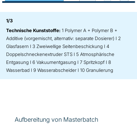
1/3
Technische Kunststoffe:
1 Polymer A + Polymer B +
Additive (vorgemischt, alternativ: separate Dosierer) I 2
Glasfasern I 3 Zweiwellige Seitenbeschickung I 4
Doppelschneckenextruder STS I 5 Atmosphärische
Entgasung I 6 Vakuumentgasung I 7 Spritzkopf I 8
Wasserbad I 9 Wasserabscheider I 10 Granulierung
Aufbereitung von Masterbatch