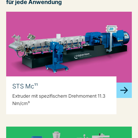
für jede Anwendung
STS Mc¹¹
Extruder mit spezifischem Drehmoment 11.3
Nm/cm³